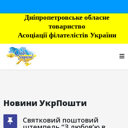
Дніпропетровське обласне
товариство
Асоціації філателістів України
Новини УкрПошти
Святковий поштовий
штемпель “З любов’ю в