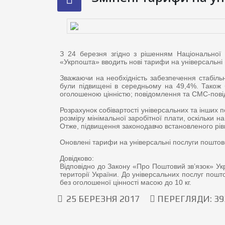
З 24 березня згідно з рішенням Національної 
«Укрпошта» вводить нові тарифи на універсальні 
Зважаючи на необхідність забезпечення стабільн
були підвищені в середньому на 49,4%. Також б
оголошеною цінністю; повідомлення та СМС-пові
Розрахунок собівартості універсальних та інших 
розміру мінімальної заробітної плати, оскільки 
Отже, підвищення законодавчо встановленого рівня
Оновлені тарифи на універсальні послуги поштов
Довідково:
Відповідно до Закону «Про Поштовий зв’язок» Ук
території України. До універсальних послуг пош
без оголошеної цінності масою до 10 кг.
25 БЕРЕЗНЯ 2017
ПЕРЕГЛЯДИ: 39