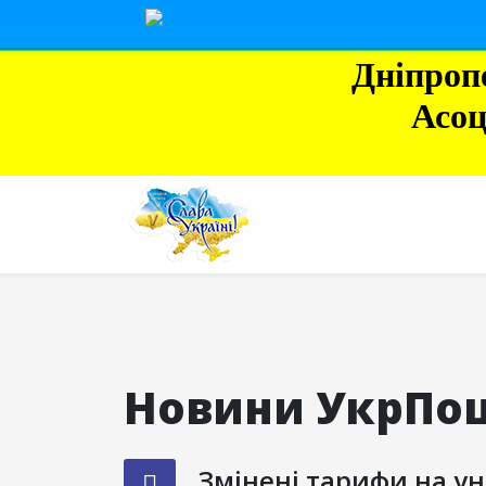
Дніпроп
Асоц
Новини УкрПо
Змінені тарифи на ун