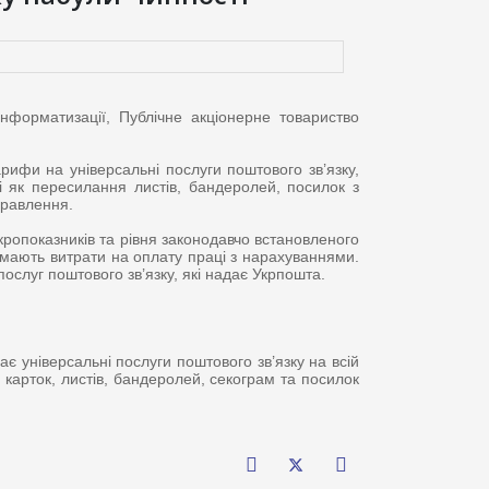
нформатизації, Публічне акціонерне товариство
рифи на універсальні послуги поштового зв’язку,
і як пересилання листів, бандеролей, посилок з
правлення.
кропоказників та рівня законодавчо встановленого
аймають витрати на оплату праці з нарахуваннями.
ослуг поштового зв’язку, які надає Укрпошта.
 універсальні послуги поштового зв’язку на всій
карток, листів, бандеролей, секограм та посилок