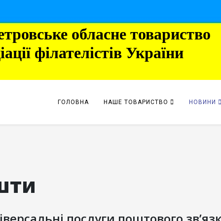
етровське обласне товариство
іації філателістів України
ГОЛОВНА
НАШЕ ТОВАРИСТВО
НОВИНИ
шти
іверсальні послуги поштового зв’яз