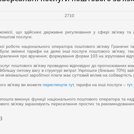
комісії, що здійснює державне регулювання у сфері зв’язку та і
поштові послуги.
ої роботи національного оператора поштового зв’язку Граничні та
ули змінені тарифи на деякі інші послуги поштового зв’язку, так
домлення про вручення; формування форми 103 на згруповані від
послуг поштового зв’язку проведено відповідно до прогнозованих ма
найбільшу питому вагу в структурі витрат Укрпошти (близько 70%) з
 мінімальної заробітної плати має суттєвий вплив на собівартість п
ого зв’язку ви можете
переглянути тут
, тарифи на інші послуги –
тут
.
рпошта виконує функції національного поштового оператора та надає
тового зв’язку зараховують пересилання простих та рекомендованих 
3