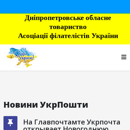
Дніпропетровське обласне
товариство
Асоціації філателістів України
Новини УкрПошти
На Главпочтамте Укрпочта
открывает Новогоднюю