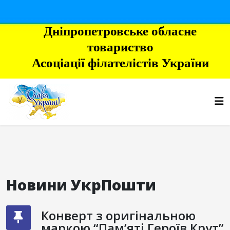
Дніпропетровське обласне
товариство
Асоціації філателістів України
Новини УкрПошти
Конверт з оригінальною
маркою “Пам’яті Героїв Крут”