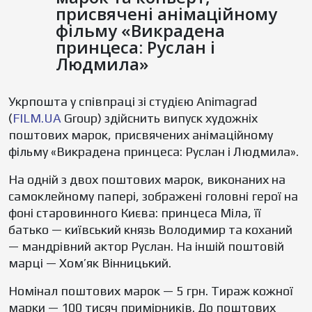
присвячені анімаційному
фільму «Викрадена
принцеса: Руслан і
Людмила»
Укрпошта у співпраці зі студією Animagrad
(
FILM.UA
Group) здійснить випуск художніх
поштових марок, присвячених анімаційному
фільму «Викрадена принцеса: Руслан і Людмила».
На одній з двох поштових марок, виконаних на
самоклейному папері, зображені головні герої на
фоні старовинного Києва: принцеса Міла, її
батько — київський князь Володимир та коханий
— мандрівний актор Руслан. На іншій поштовій
марці — Хом’як Вінницький.
Номінал поштових марок — 5 грн. Тираж кожної
марки — 100 тисяч примірників. До поштових