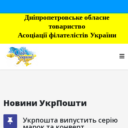
Дніпропетровське обласне
товариство
Асоціації філателістів України
Новини УкрПошти
Укрпошта випустить серію
марок та конверт,