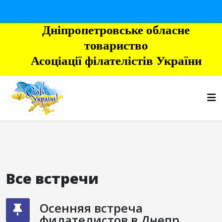
Дніпропетровське обласне
товариство
Асоціації філателістів України
Все встречи
Осенняя встреча
филателистов в Днепр