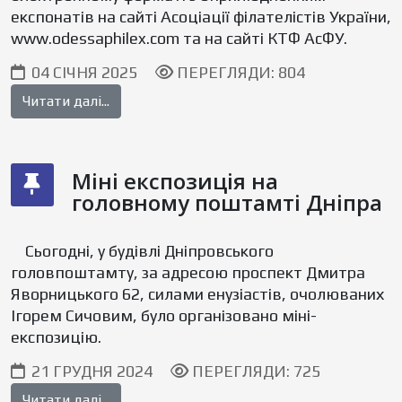
експонатів на сайті Асоціації філателістів України,
www.odessaphilex.com та на сайті КТФ АсФУ.
04 СІЧНЯ 2025
ПЕРЕГЛЯДИ: 804
Читати далі...
Міні експозиція на
головному поштамті Дніпра
Сьогодні, у будівлі Дніпровського
головпоштамту, за адресою проспект Дмитра
Яворницького 62, силами енузіастів, очолюваних
Ігорем Сичовим, було організовано міні-
експозицію.
21 ГРУДНЯ 2024
ПЕРЕГЛЯДИ: 725
Читати далі...