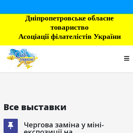
Дніпропетровське обласне
товариство
Асоціації філателістів України
Все выставки
Чергова заміна у міні-
експозиції на