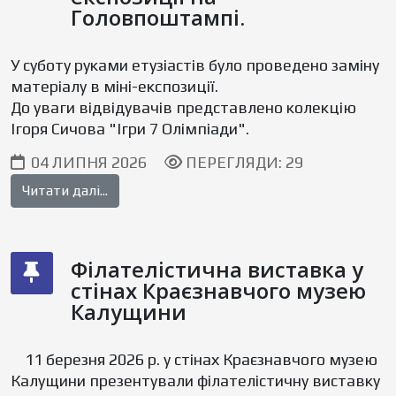
Головпоштампі.
У суботу руками етузіастів було проведено заміну
матеріалу в міні-експозиції.
До уваги відвідувачів представлено колекцію
Ігоря Сичова "Ігри 7 Олімпіади".
04 ЛИПНЯ 2026
ПЕРЕГЛЯДИ: 29
Читати далі...
Філателістична виставка у
стінах Краєзнавчого музею
Калущини
11 березня 2026 р. у стінах Краєзнавчого музею
Калущини презентували філателістичну виставку