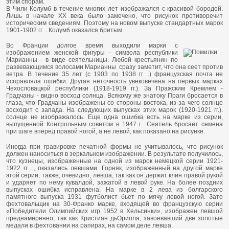
этим спорам.
В Чили Колумб в течение многих лет изображался с красивой бородой.
Лишь в начале XX века было замечено, что рисунок противоречит
историческим сведениям. Поэтому на новом выпуске стандартных марок
1901-1902 гг .. Колумб оказался бритым.
Во Франции долгое время выходили марки с
изображением женской фигуры - символа республики
Марианны - в виде сеятельницы. Любой крестьянин по
развевающимся волосами Марианны сразу заметит, что она сеет против
ветра. В течение 35 лет (с 1903 по 1938 гг ..) французская почта не
исправляла ошибки. Другая неточность увековечена на первых марках
Чехословацкой республики (1918-1919 гг.). За Пражским Кремлем -
Градчаны - видно восход солнца. Всякому же знатоку Праги бросается в
глаза, что Градчаны изображены со стороны востока, из-за чего солнце
восходит с запада. На следующих выпусках этих марок (1920-1921 гг.).
солнце не изображалось. Еще одна ошибка есть на марке из серии,
выпущенной Контрольным советом в 1947 г.. Сеятель бросает семена
при шаге вперед правой ногой, а не левой, как показано на рисунке.
Иногда при гравировке печатной формы не учитывалось, что рисунок
должен наноситься в зеркальном изображении. В результате получилось,
что кузнецы, изображенные на одной из марок немецкой серии 1921-
1922 гг .., оказались левшами. Горняк, изображенный на другой марке
этой серии, также, очевидно, левша, так как он держит клин правой рукой
и ударяет по нему кувалдой, зажатой в левой руке. На более поздних
выпусках ошибка исправлена. На марке в 2 лева из болгарского
памятного выпуска 1931 футболист бьет по мячу левой ногой. Зато
фехтовальщик на 30-Франко марке, входящей во французскую серии
«Победители Олимпийских игр 1952 в Хельсинки», изображен левшой
преднамеренно, так как Кристиан дьОриола, завоевавший две золотые
медали в фехтовании на рапирах, на самом деле левша.