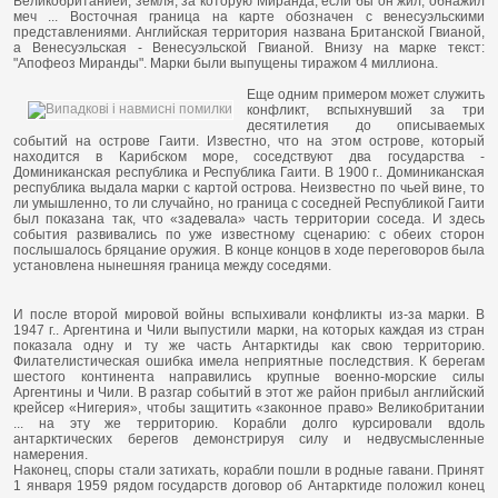
Великобританией, земля, за которую Миранда, если бы он жил, обнажил
меч ... Восточная граница на карте обозначен с венесуэльскими
представлениями. Английская территория названа Британской Гвианой,
а Венесуэльская - Венесуэльской Гвианой. Внизу на марке текст:
"Апофеоз Миранды". Марки были выпущены тиражом 4 миллиона.
Еще одним примером может служить
конфликт, вспыхнувший за три
десятилетия до описываемых
событий на острове Гаити. Известно, что на этом острове, который
находится в Карибском море, соседствуют два государства -
Доминиканская республика и Республика Гаити. В 1900 г.. Доминиканская
республика выдала марки с картой острова. Неизвестно по чьей вине, то
ли умышленно, то ли случайно, но граница с соседней Республикой Гаити
был показана так, что «задевала» часть территории соседа. И здесь
события развивались по уже известному сценарию: с обеих сторон
послышалось бряцание оружия. В конце концов в ходе переговоров была
установлена нынешняя граница между соседями.
И после второй мировой войны вспыхивали конфликты из-за марки. В
1947 г.. Аргентина и Чили выпустили марки, на которых каждая из стран
показала одну и ту же часть Антарктиды как свою территорию.
Филателистическая ошибка имела неприятные последствия. К берегам
шестого континента направились крупные военно-морские силы
Аргентины и Чили. В разгар событий в этот же район прибыл английский
крейсер «Нигерия», чтобы защитить «законное право» Великобритании
... на эту же территорию. Корабли долго курсировали вдоль
антарктических берегов демонстрируя силу и недвусмысленные
намерения.
Наконец, споры стали затихать, корабли пошли в родные гавани. Принят
1 января 1959 рядом государств договор об Антарктиде положил конец