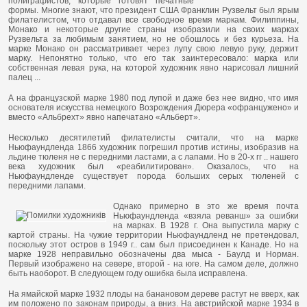
полиграфистов, которые готовят печатные
формы. Многие знают, что президент США Франклин Рузвельт был ярым
филателистом, что отдавал все свободное время маркам. Филиппины,
Монако и некоторые другие страны изобразили на своих марках
Рузвельта за любимым занятием, но не обошлось и без курьеза. На
марке Монако он рассматривает через лупу свою левую руку, держит
марку. Непонятно только, что его так заинтересовало: марка или
собственная левая рука, на которой художник явно нарисовал лишний
палец ...
А на французской марке 1980 под лупой и даже без нее видно, что имя
основателя искусства немецкого Возрождения Дюрера «офранцужено» и
вместо «Альбрехт» явно напечатано «Альберт».
Несколько десятилетий филателисты считали, что на марке
Ньюфаундленда 1866 художник погрешил против истины, изобразив на
льдине тюленя не с передними ластами, а с лапами. Но в 20-х гг .. нашего
века художник был «реабилитирован». Оказалось, что на
Ньюфаундленде существует порода больших серых тюленей с
передними лапами.
Однако примерно в это же время почта
Ньюфаундленда «взяла реванш» за ошибки
на марках. В 1928 г. Она выпустила марку с
картой страны. На чужие территории Ньюфаундленд не претендовал,
поскольку этот остров в 1949 г.. сам был присоединен к Канаде. Но на
марке 1928 неправильно обозначены два мыса - Баулд и Норман.
Первый изображено на севере, второй - на юге. На самом деле, должно
быть наоборот. В следующем году ошибка была исправлена.
На ямайской марке 1932 плоды на банановом дереве растут не вверх, как
им положено по законам природы, а вниз. На австрийской марке 1934 в