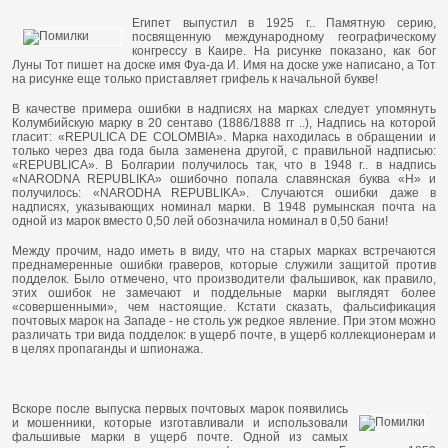
Египет выпустил в 1925 г.. Памятную серию,
посвященную международному географическому
конгрессу в Каире. На рисунке показано, как бог
Луны Тот пишет на доске имя Фуа-да И. Имя на доске уже написано, а Тот
на рисунке еще только приставляет грифель к начальной букве!
В качестве примера ошибки в надписях на марках следует упомянуть
Колумбийскую марку в 20 сентаво (1886/1888 гг ..), Надпись на которой
гласит: «REPULICA DE COLOMBIA». Марка находилась в обращении и
только через два года была заменена другой, с правильной надписью:
«REPUBLICA». В Болгарии получилось так, что в 1948 г.. в надпись
«NARODNA REPUBLIKA» ошибочно попала славянская буква «Н» и
получилось: «NARODHA REPUBLIKA». Случаются ошибки даже в
надписях, указывающих номинал марки. В 1948 румынская почта на
одной из марок вместо 0,50 лей обозначила номинал в 0,50 бани!
Между прочим, надо иметь в виду, что на старых марках встречаются
преднамеренные ошибки граверов, которые служили защитой против
подделок. Было отмечено, что производители фальшивок, как правило,
этих ошибок не замечают и поддельные марки выглядят более
«совершенными», чем настоящие. Кстати сказать, фальсификация
почтовых марок на Западе - не столь уж редкое явление. При этом можно
различать три вида подделок: в ущерб почте, в ущерб коллекционерам и
в целях пропаганды и шпионажа.
Вскоре после выпуска первых почтовых марок появились
и мошенники, которые изготавливали и использовали
фальшивые марки в ущерб почте. Одной из самых