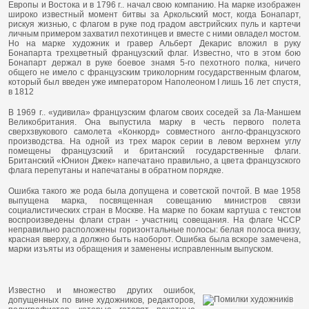
Европы и Востока и в 1796 г.. начал свою компанию. На марке изображен
широко известный момент битвы за Аркольский мост, когда Бонапарт,
рискуя жизнью, с флагом в руке под градом австрийских пуль и картечи
личным примером захватил пехотинцев и вместе с ними овладел мостом.
Но на марке художник и гравер Альберт Декарис вложил в руку
Бонапарта трехцветный французский флаг. Известно, что в этом бою
Бонапарт держал в руке боевое знамя 5-го пехотного полка, ничего
общего не имело с французским триколорним государственным флагом,
который был введен уже императором Наполеоном I лишь 16 лет спустя,
в 1812
В 1969 г.. «удивила» французским флагом своих соседей за Ла-Маншем
Великобритания. Она выпустила марку в честь первого полета
сверхзвукового самолета «Конкорд» совместного англо-французского
производства. На одной из трех марок серии в левом верхнем углу
помещены французский и британский государственные флаги.
Британский «Юнион Джек» напечатано правильно, а цвета французского
флага перепутаны и напечатаны в обратном порядке.
Ошибка такого же рода была допущена и советской почтой. В мае 1958
выпущена марка, посвященная совещанию министров связи
социалистических стран в Москве. На марке по бокам картуша с текстом
воспроизведены флаги стран - участниц совещания. На флаге ЧССР
неправильно расположены горизонтальные полосы: белая полоса внизу,
красная вверху, а должно быть наоборот. Ошибка была вскоре замечена,
марки изъяты из обращения и заменены исправленным выпуском.
Известно и множество других ошибок,
допущенных по вине художников, редакторов,