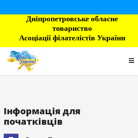
Дніпропетровське обласне
товариство
Асоціації філателістів України
Інформація для
початківців