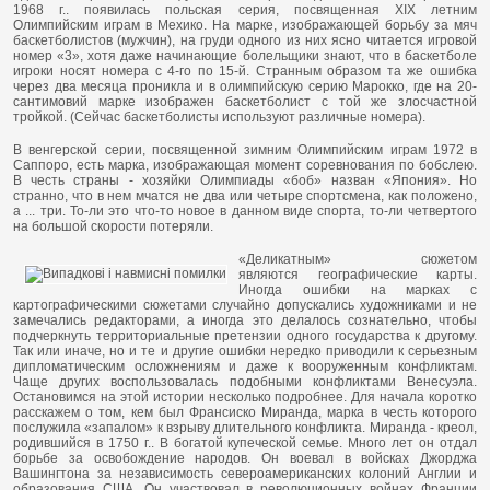
1968 г.. появилась польская серия, посвященная XIX летним
Олимпийским играм в Мехико. На марке, изображающей борьбу за мяч
баскетболистов (мужчин), на груди одного из них ясно читается игровой
номер «3», хотя даже начинающие болельщики знают, что в баскетболе
игроки носят номера с 4-го по 15-й. Странным образом та же ошибка
через два месяца проникла и в олимпийскую серию Марокко, где на 20-
сантимовий марке изображен баскетболист с той же злосчастной
тройкой. (Сейчас баскетболисты используют различные номера).
В венгерской серии, посвященной зимним Олимпийским играм 1972 в
Саппоро, есть марка, изображающая момент соревнования по бобслею.
В честь страны - хозяйки Олимпиады «боб» назван «Япония». Но
странно, что в нем мчатся не два или четыре спортсмена, как положено,
а ... три. То-ли это что-то новое в данном виде спорта, то-ли четвертого
на большой скорости потеряли.
«Деликатным» сюжетом
являются географические карты.
Иногда ошибки на марках с
картографическими сюжетами случайно допускались художниками и не
замечались редакторами, а иногда это делалось сознательно, чтобы
подчеркнуть территориальные претензии одного государства к другому.
Так или иначе, но и те и другие ошибки нередко приводили к серьезным
дипломатическим осложнениям и даже к вооруженным конфликтам.
Чаще других воспользовалась подобными конфликтами Венесуэла.
Остановимся на этой истории несколько подробнее. Для начала коротко
расскажем о том, кем был Франсиско Миранда, марка в честь которого
послужила «запалом» к взрыву длительного конфликта. Миранда - креол,
родившийся в 1750 г.. В богатой купеческой семье. Много лет он отдал
борьбе за освобождение народов. Он воевал в войсках Джорджа
Вашингтона за независимость североамериканских колоний Англии и
образования США. Он участвовал в революционных войнах Франции