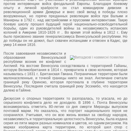
против интервенции войск феодальной Европы. Благодаря боевому
опыту и личной храбрости он стал командиром дивизии в
революционной армии Дюмурье и внес свой вклад в победы плохо
вооруженных, но горячо преданных революции войск при Вальми и
Манирны в 1792 г.. над австрийскими и прусскими интервентами. Такую
боевую школу прошел будущий герой национально-освободительной
борьбы, один из руководителей войны за независимость испанских
колоний в Америке 1810-1826 гг .. Во время этой войны в 1812 г.. Ему
было присвоено звание генералиссимуса Венесуэльской республики. Но
до победы он не дожил, был схвачен испанцами и отвезен в Кадис, где
умер 14 июня 1816.
После завоевания независимости и
образования Венесуэльской
республики возник ее конфликт с
Англией. На востоке Венесуэла соседствовала с территорией Гайаны,
которую Великобритания в 1814 г.. превратила в свою колонию, которая
называлась с 1831 г.. Британская Гвиана. Пограничные территории были
малонаселенные, и точной границы никто не знал. Англичане считали
границей реку Ориноко, которая протекала в глубине территории
Венесуэлы. Последняя считала границей реку Эссекибо, что находится
далеко в Гайяне.
Дискуссия о спорных территориях то разгоралась, то угасала, но до
серьезного конфликта дело не доходило. В 1896 г.. Почта Венесуэлы
вознамерилась отметить 80-летие со дня смерти Миранды выпуском
почтовой марки. Но оказалось, что портрет национального героя не
сохранился. Учитывая, что он всю жизнь воевал за свободу народов,
независимость и территориальную целостность Венесуэлы, была издана
серия из пяти марок разных номиналов и цветов, но одним рисунком. На
марках изображена карта территории, по которой шел спор с