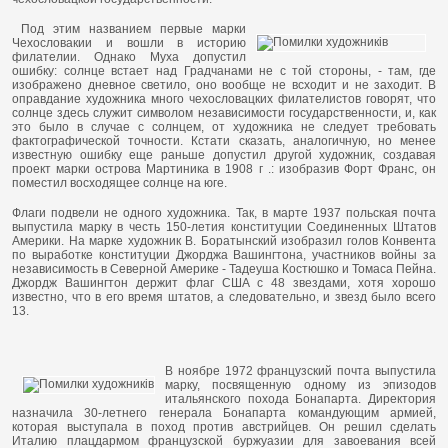
Под этим названием первые марки
Чехословакии и вошли в историю
филателии. Однако Муха допустил
ошибку: солнце встает над Градчанами не с той стороны, - там, где
изображено дневное светило, оно вообще не всходит и не заходит. В
оправдание художника много чехословацких филателистов говорят, что
солнце здесь служит символом независимости государственности, и, как
это было в случае с солнцем, от художника не следует требовать
фактографической точности. Кстати сказать, аналогичную, но менее
известную ошибку еще раньше допустил другой художник, создавая
проект марки острова Мартиника в 1908 г .: изобразив Форт Франс, он
поместил восходящее солнце на юге.
Флаги подвели не одного художника. Так, в марте 1937 польская почта
выпустила марку в честь 150-летия конституции Соединенных Штатов
Америки. На марке художник В. Боратынский изобразил голов Конвента
по выработке конституции Джорджа Вашингтона, участников войны за
независимость в Северной Америке - Тадеуша Костюшко и Томаса Пейна.
Джордж Вашингтон держит флаг США с 48 звездами, хотя хорошо
известно, что в его время штатов, а следовательно, и звезд было всего
13.
В ноябре 1972 французский почта выпустила
марку, посвященную одному из эпизодов
итальянского похода Бонапарта. Директория
назначила 30-летнего генерала Бонапарта командующим армией,
которая выступала в поход против австрийцев. Он решил сделать
Италию плацдармом французской буржуазии для завоевания всей