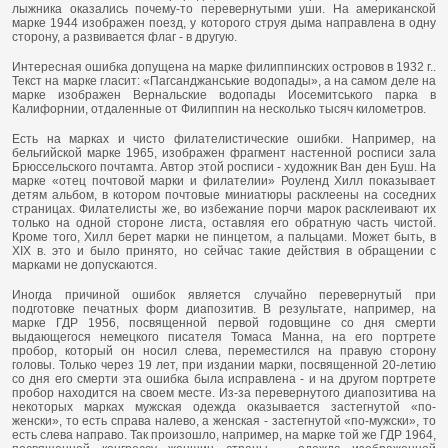
лыжника оказались почему-то перевернутыми уши. На американской
марке 1944 изображен поезд, у которого струя дыма направлена в одну
сторону, а развивается флаг - в другую.
Интересная ошибка допущена на марке филиппинских островов в 1932 г..
Текст на марке гласит: «Пагсанджанськие водопады», а на самом деле на
марке изображен Вернальские водопады Иосемитського парка в
Калифорнии, отдаленные от Филиппин на несколько тысяч километров.
Есть на марках и чисто филателистические ошибки. Например, на
бельгийской марке 1965, изображен фрагмент настенной росписи зала
Брюссельского почтамта. Автор этой росписи - художник Ван ден Буш. На
марке «отец почтовой марки и филателии» Роуленд Хилл показывает
детям альбом, в котором почтовые миниатюры расклеены на соседних
страницах. Филателисты же, во избежание порчи марок расклеивают их
только на одной стороне листа, оставляя его обратную часть чистой.
Кроме того, Хилл берет марки не пинцетом, а пальцами. Может быть, в
XIX в. это и было принято, но сейчас такие действия в обращении с
марками не допускаются.
Иногда причиной ошибок является случайно перевернутый при
подготовке печатных форм диапозитив. В результате, например, на
марке ГДР 1956, посвященной первой годовщине со дня смерти
выдающегося немецкого писателя Томаса Манна, на его портрете
пробор, который он носил слева, переместился на правую сторону
головы. Только через 19 лет, при издании марки, посвященной 20-летию
со дня его смерти эта ошибка была исправлена - и на другом портрете
пробор находится на своем месте. Из-за перевернутого диапозитива на
некоторых марках мужская одежда оказывается застегнутой «по-
женски», то есть справа налево, а женская - застегнутой «по-мужски», то
есть слева направо. Так произошло, например, на марке той же ГДР 1964,