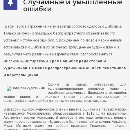
Случайные и умышленные
ошибки
Графическое отражение жизни всегда сопровождалось ошибками.
Только рисунок с помощью беспристрастного объектива почти
устранил источники ошибок. С рождением почтовой марки начали
встречаться и ошибки в их рисунках, допущенные художниками, в
результате чего различные недочеты стали распространяться
миллионными тиражами.
Кроме ошибок редакторов и
художников Не менее распространенные ошибки печатников
и верстальщиков.
Одним из самых интересных для
коллекционирования являются марки с
ошибками художников. Диапазон этих ошибок
крайне широк: от видимых только знатоку исторических и
фактографических ошибок до явных ляпов заметных каждому.
В истории ошибок художников очень известна ошибка на первых марках
независимой Чехословакии, образовавшаяся в 1918 г.. На развалинах
Австро-Венгерской монархии. В декабре этого года появились первые
марки нового государства. Их автором был известный художник Альфонс
Муха. Мотивом марки он избрал пражские Градчаны - символ
чехословацкой государственности.