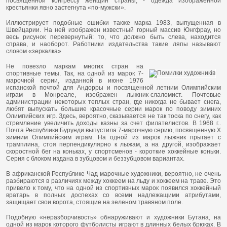
посвященной конгрессу женщин страны, - одежда изображенной
крестьянки явно застегнута «по-мужски».
Иллюстрирует подобные ошибки также марка 1983, выпущенная в
Швейцарии. На ней изображен известный горный массив Юнгфрау, но
весь рисунок перевернутый: то, что должно быть слева, находится
справа, и наоборот. Работники издательства такие ляпы называют
словом «зеркалка»
Не повезло маркам многих стран на
спортивные темы. Так, на одной из марок 7-
марочной серии, изданной в июне 1976
испанской почтой для Андорры и посвященной летним Олимпийским
играм в Монреале, изображен лыжник-слаломист. Почтовые
администрации некоторых теплых стран, где никогда не бывает снега,
любят выпускать большие красочные серии марок по поводу зимних
Олимпийских игр. Здесь, вероятно, сказывается не так тоска по снегу, как
стремление увеличить доходы казны за счет филателистов. В 1968 г..
Почта Республики Бурунди выпустила 7-марочную серию, посвященную X
зимним Олимпийским играм. На одной из марок лыжник прыгает с
трамплина, стоя перпендикулярно к лыжам, а на другой, изображает
скоростной бег на коньках, у спортсменов - короткие хоккейные коньки.
Серия с блоком издана в зубцовом и беззубцовом вариантах.
В африканской Республике Чад марочные художники, вероятно, не очень
разбираются в различиях между хоккеем на льду и хоккеем на траве. Это
привело к тому, что на одной из спортивных марок появился хоккейный
вратарь в полных доспехах со всеми надлежащими атрибутами,
защищает свои ворота, стоящие на зеленом травяном поле.
Подобную «неразборчивость» обнаруживают и художники Бутана, на
одной из марок которого футболисты играют в длинных белых брюках. В