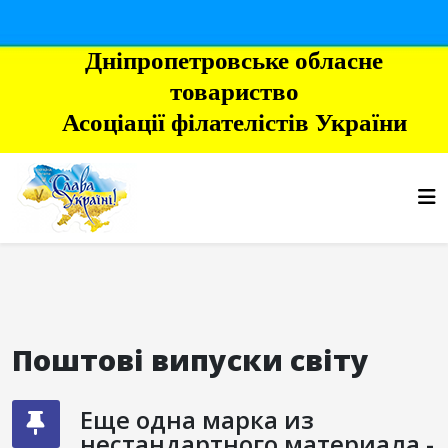
Дніпропетровське обласне
товариство
Асоціації філателістів України
Поштові випуски світу
Еще одна марка из
нестандартного материала -