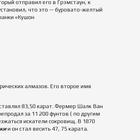
орый отправил его в Грэмстаун, к
 установил, что это — буровато-желтый
гранки «Кушон
ических алмазов. Его второе имя
оставлял 83,50 карат. Фермер Шалк Ван
репродал за 11 200 фунтов ( по другим
езжаться искатели сокровищ. В 1870
ки
и он стал весить 47, 75 карата.