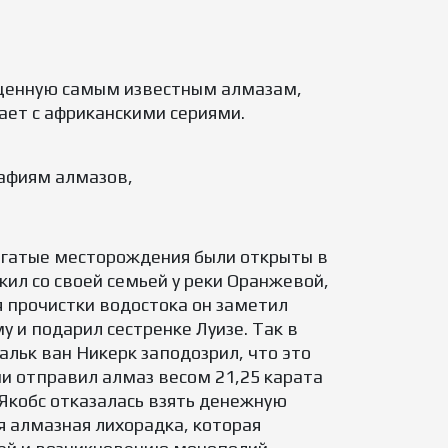
щенную самым известным алмазам,
ает с африканскими сериями.
рафиям алмазов,
богатые месторождения были открыты в
жил со своей семьей у реки Оранжевой,
ля прочистки водостока он заметил
у и подарил сестренке Луизе. Так в
льк ван Никерк заподозрил, что это
ии отправил алмаз весом 21,25 карата
 Якобс отказалась взять денежную
я алмазная лихорадка, которая