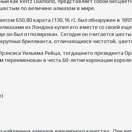
тный как Reitz Diamond, представляет собой бесцве
го шестым по величине алмазом в мире.
есом 650,80 карата (130,16 г), был обнаружен в 1895
лмазами из Лондона купил его вместе со своей еще 
где он был отполирован. Сегодня он считается шест
ва крупных бриллианта, отличающихся чистотой, цвет
Фрэнсиса Уильяма Рейца, тогдашнего президента Ор
м переименован в честь 60-летия коронации королев
е)
о найденных алмазов ювелирного качества. При весе