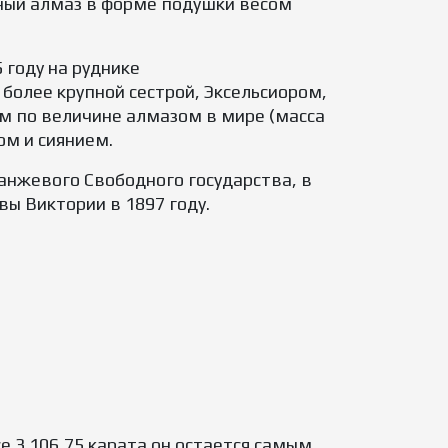
тный алмаз в форме подушки весом
 году на руднике
более крупной сестрой, Эксельсиором,
ым по величине алмазом в мире (масса
ом и сиянием.
анжевого Свободного государства, в
ы Виктории в 1897 году.
 3 106,75 карата он остается самым