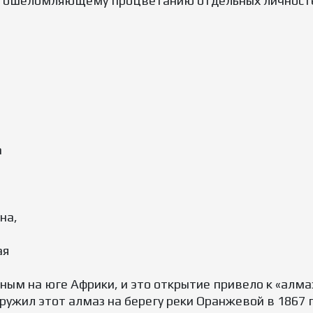
е, ошеломляющему процветанию отдельных личност
а
на,
ая
ым на юге Африки, и это открытие привело к «алма
ужил этот алмаз на берегу реки Оранжевой в 1867 го