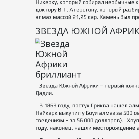
Никерку, который собирал необычные к
доктору В. Г. Атерстону, который разб
алмаз массой 21,25 кар. Камень был п
ЗВЕЗДА ЮЖНОЙ АФРИКИ
Звезда Южной Африки – первый южноаф
Дадли.
В 1869 году, пастух Гриква нашел алм
Найкерк выкупил у Боуи алмаз за 500 о
сведениям – за 56 000 долларов). Хоу
году, наконец, нашли месторождение 