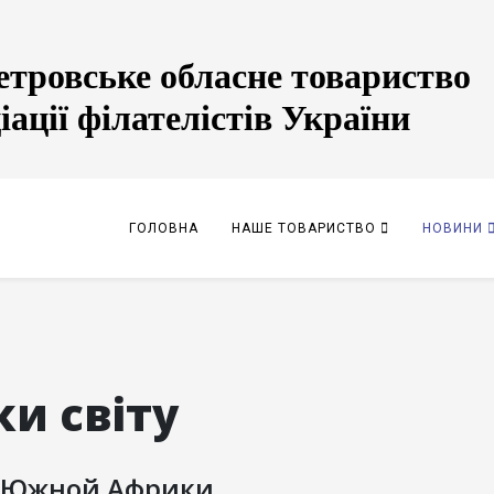
етровське обласне товариство
іації філателістів України
ГОЛОВНА
НАШЕ ТОВАРИСТВО
НОВИНИ
и світу
 Южной Африки