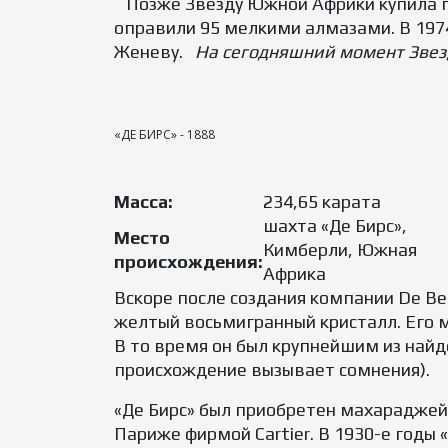
Позже Звезду Южной Африки купила гр
оправили 95 мелкими алмазами. В 1974
Женеву.
На сегодняшний момент Звезд
«ДЕ БИРС» - 1888
Масса:
234,65 карата
шахта «Де Бирс»,
Место
Кимберли, Южная
происхождения:
Африка
Вскоре после создания компании De Bee
желтый восьмигранный кристалл. Его м
В то время он был крупнейшим из найд
происхождение вызывает сомнения).
«Де Бирс» был приобретен махараджей 
Париже фирмой Cartier. В 1930-е годы