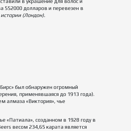
тавили в украшение для волос и
за 552000 долларов и перевезен в
истории (Лондон).
Де Бирс» был обнаружен огромный
ерения, применявшаяся до 1913 года).
ем алмаза «Виктория», чье
е «Патиала», созданном в 1928 году в
eers весом 234,65 карата является