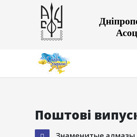
Дніпроп
Асоц
Поштові випуск
Знаменитые алмазы