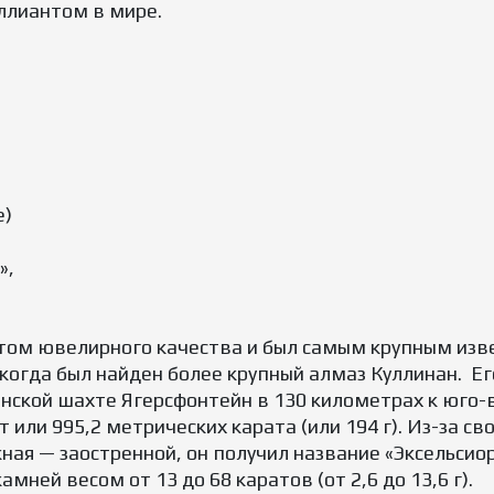
ллиантом в мире.
е)
»,
антом ювелирного качества и был самым крупным из
, когда был найден более крупный алмаз Куллинан. Ег
нской шахте Ягерсфонтейн в 130 километрах к юго-в
т или 995,2 метрических карата (или 194 г). Из-за с
ая — заостренной, он получил название «Эксельсиор
амней весом от 13 до 68 каратов (от 2,6 до 13,6 г).