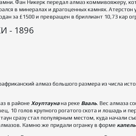
амни. Фан Никерк передал алмаз коммивояжеру, кот
ирался в минералах и драгоценных камнях. Атерстон
родан за £1500 и превращен в бриллиант 10,73 кар о
 - 1896
риканский алмаз большого размера из числа истор
аз в районе
Хоуптауна
на реке
Вааль
. Вес алмаза с
вец, 10 голов крупного рогатого скота и лошадь и пе
птаун сразу стал популярным местом, куда начали съ
алмазов. Камню же придали огранку в форме
капель