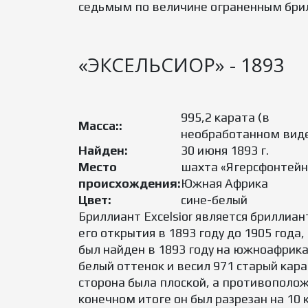
седьмым по величине ограненным бри
«ЭКСЕЛЬСИОР» - 1893
995,2 карата (в
Масса::
необработанном вид
Найден:
30 июня 1893 г.
Место
шахта «Ягерсфонтейн
происхождения:
Южная Африка
Цвет:
сине-белый
Бриллиант Excelsior является брилли
его открытия в 1893 году до 1905 года
был найден в 1893 году на южноафрика
белый оттенок и весил 971 старый кара
сторона была плоской, а противоположн
конечном итоге он был разрезан на 10 к