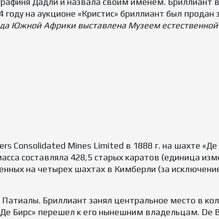
афиня Дадли и назвала своим именем. Бриллиант вс
 году на аукционе «Кристис» бриллиант был продан 
а Южной Африки выставлена Музеем естественной 
rs Consolidated Mines Limited в 1888 г. на шахте «
асса составляла 428,5 старых каратов (единица изм
енных на четырех шахтах в Кимберли (за исключени
Патиалы. Бриллиант занял центральное место в коль
 «Де Бирс» перешел к его нынешним владельцам. De B