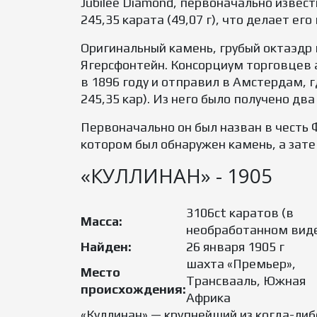
Jubilee Diamond, первоначально извес
245,35 карата (49,07 г), что делает е
Оригинальный камень, грубый октаэдр в
Ягерсфонтейн. Консорциум торговцев а
в 1896 году и отправил в Амстердам, 
245,35 кар). Из него было получено д
Первоначально он был назван в честь 
котором был обнаружен камень, а зате
«КУЛЛИНАН» - 1905
3106ct каратов (в
Масса:
необработанном вид
Найден:
26 января 1905 г
шахта «Премьер»,
Место
Трансвааль, Южная
происхождения:
Африка
«Куллинан» — крупнейший из когда-либ