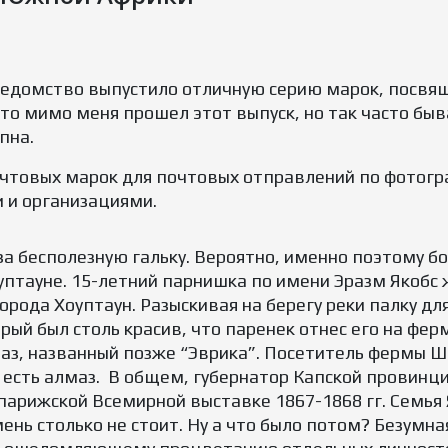
едомство выпустило отличную серию марок, посвя
то мимо меня прошел этот выпуск, но так часто быв
пна.
почтовых марок для почтовых отправлений по фотог
и организациями.
за бесполезную гальку. Вероятно, именно поэтому 
уптауне. 15-летний парнишка по имени Эразм Якобс 
города Хоуптаун. Разыскивая на берегу реки палку д
ый был столь красив, что паренек отнес его на ферм
з, названный позже “Эврика”. Посетитель фермы Ша
а есть алмаз. В общем, губернатор Капской провинц
а парижской Всемирной выставке 1867-1868 гг. Семья
ень столько не стоит. Ну а что было потом? Безумна