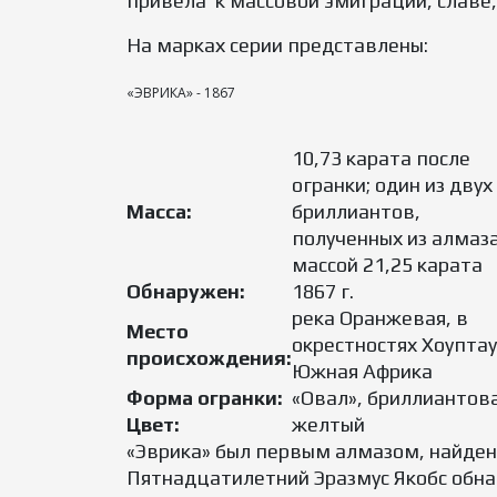
привела к массовой эмиграции, слав
На марках серии представлены:
«ЭВРИКА» - 1867
10,73 карата после
огранки; один из двух
Масса:
бриллиантов,
полученных из алмаз
массой 21,25 карата
Обнаружен:
1867 г.
река Оранжевая, в
Место
окрестностях Хоуптау
происхождения:
Южная Африка
Форма огранки:
«Овал», бриллиантов
Цвет:
желтый
«Эврика» был первым алмазом, найденн
Пятнадцатилетний Эразмус Якобс обнар