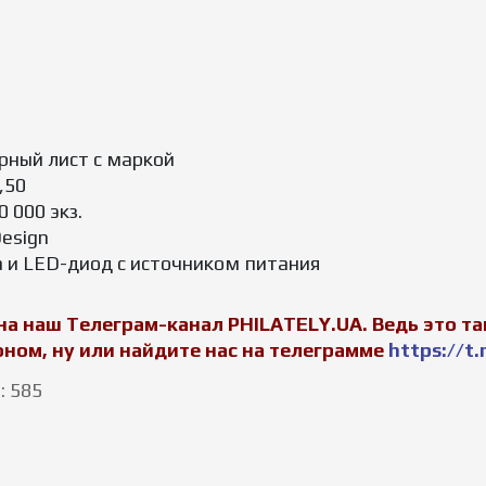
ирный лист с маркой
3,50
0 000 экз.
Design
а и LED-диод с источником питания
аш Телеграм-канал PHILATELY.UA. Ведь это так
ном, ну или найдите нас на телеграмме
https://t.
 585