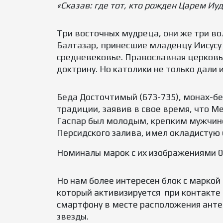
«Сказав: где тот, кто рожден Царем Иу
Три восточных мудреца, они же три во
Балтазар, принесшие младенцу Иисусу 
средневековье. Православная церковь 
доктрину. Но католики не только дали
Беда Досточтимый (673-735), монах-б
традиции, заявив в свое время, что М
Гаспар был молодым, крепким мужчиной
Персидского залива, имел окладистую б
Номиналы марок с их изображениями 0,5
Но нам более интересен блок с маркой
который активизируется при контакте 
смартфону в месте расположения антен
звезды.