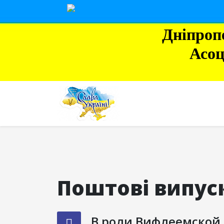
Дніпроп
Асоц
Поштові випуск
В роли Вифлеемской 