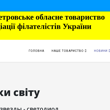
етровське обласне товариство
іації філателістів України
ГОЛОВНА
НАШЕ ТОВАРИСТВО
НОВИНИ
и світу
звезды - светодиод