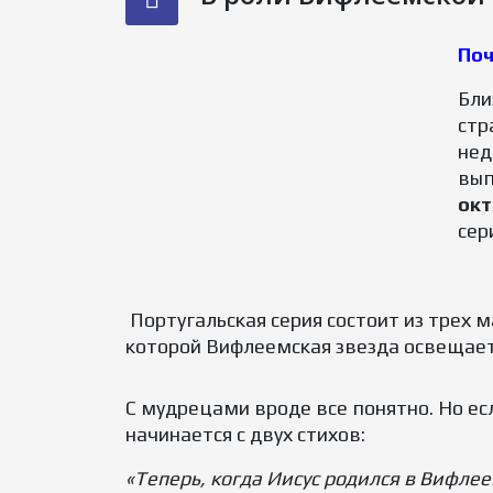
Поч
Бли
стр
нед
вып
ок
сер
Португальская серия состоит из трех 
которой Вифлеемская звезда освещает
С мудрецами вроде все понятно. Но ес
начинается с двух стихов:
«Теперь, когда Иисус родился в Вифле