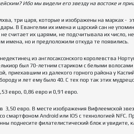
дейским? Ибо мы видели его звезду на востоке и при
лхва, три царя, которые и изображены на марках - э
дары. В Евангелии их имена и царский сан не упоми
не считает их царями, не подсчитывала их число, не
 им имена, но и предположили откуда те появились.
енедектинец из англосаксонского королевства Норту
елькиор был 70-летним стариком с белыми волосами и
, приехавшим из далекого горного района у Каспий
ороду и лет ему было 40. С тех пор так этих мудрецо
3 евро, 0,86 евро и 0,91 евро.
 в 3,50 евро. В месте изображения Вифлеемской зв
со смартфоном Android или IOS с технологией NFC. 
ны поднесите филателистический блок и увидите, к