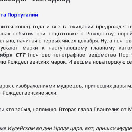
та Португалии
зится конец года и все в ожидании предрождеств
анах события при подготовке к Рождеству, поро
ельно, начиная с первых чисел декабря. Ну, а почт
ускают марки к наступающему главному катол
тября
CTT
(почтово-телеграфное ведомство Порт
ию Рождественских марок. И весьма новаторскую с
марок с изображениями мудрецов, принесших дары мл
 Рождественские ясли.
ли кто забыл, напомню. Вторая глава Евангелия от 
еме Иудейском во дни Ирода царя, вот, пришли мудре