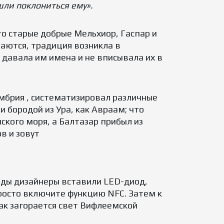
шли поклониться ему».
то старые добрые Мельхиор, Гаспар и
наются, традиция возникла в
 давала им имена и не вписывала их в
мбрия , систематизировал различные
 бородой из Ура, как Авраам; что
ского моря, а Балтазар прибыл из
в и зовут
езды дизайнеры вставили LED-диод,
Просто включите функцию NFC. Затем к
ак загорается свет Вифлеемской