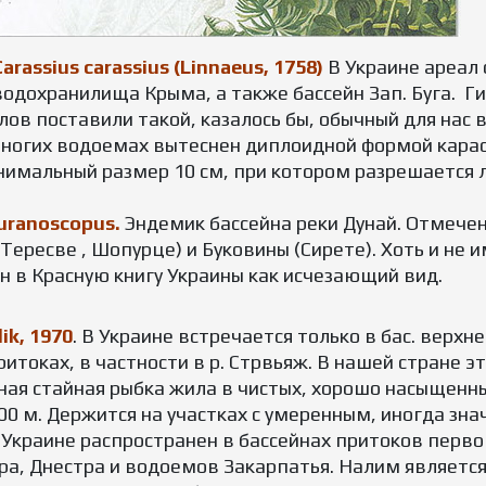
assius carassius (Linnaeus, 1758)
В Украине ареал 
 водохранилища Крыма, а также бассейн Зап. Буга. 
ов поставили такой, казалось бы, обычный для нас в
многих водоемах вытеснен диплоидной формой карас
нимальный размер 10 см, при котором разрешается 
uranoscopus.
Эндемик бассейна реки Дунай. Отмечен
, Тересве , Шопурце) и Буковины (Сирете). Хоть и не
н в Красную книгу Украины как исчезающий вид.
ik, 1970
. В Украине встречается только в бас. верхн
притоках, в частности в р. Стрвьяж. В нашей стране
нная стайная рыбка жила в чистых, хорошо насыщенн
0 м. Держится на участках с умеренным, иногда зна
Украине распространен в бассейнах притоков первог
пра, Днестра и водоемов Закарпатья. Налим являетс