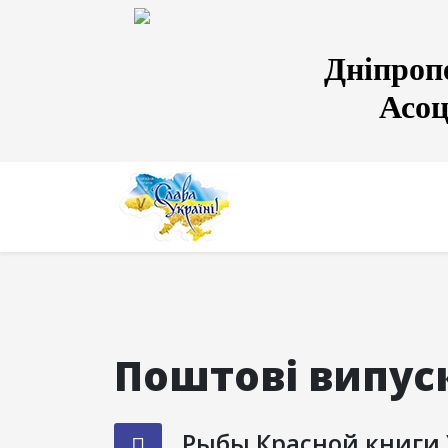
Дніпроп
Асоц
Поштові випуск
Рыбы Красной книги