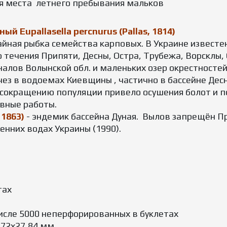
ся места летнего пребывания мальков
й Eupallasella percnurus (Pallas, 1814)
йная рыбка семейства карповых. В Украине известен
о течения Припяти, Десны, Остра, Трубежа, Ворсклы,
налов Волынской обл. и маленьких озер окрестносте
чез в водоемах Киевщины , частично в бассейне Дес
К сокращению популяции привело осушения болот и 
вные работы.
 1863)
- эндемик бассейна Дуная. Вылов запрещён П
енних водах Украины (1990).
тах
числе 5000 неперфорированных в буклетах
,72х27,84 мм