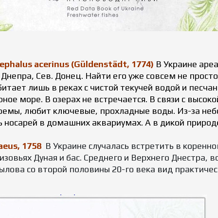
halus acerinus (Güldenstädt, 1774)
В Украине аре
Днепра, Сев. Донец. Найти его уже совсем не просто
Обитает лишь в реках с чистой текучей водой и песч
рное море. В озерах не встречается. В связи с высо
оемы, любит ключевые, прохладные воды. Из-за небо
носарей в домашних аквариумах. А в дикой природ
aeus, 1758
В Украине случалась встретить в коренном
низовьях Дуная и бас. Среднего и Верхнего Днестра, 
ылова со второй половины 20-го века вид практичес