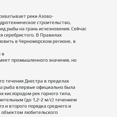
охватывает реки Азово-
Гидротехническое строительство,
ид рыбы на грань исчезновения. Сейчас
я серебристого. В Правилах
ловить в Черноморском регионе, в
 в
 имеет промышленного значения, но
его течения Днестра в пределах
 эта рыба впервые официально была
ых кислородом рек горного типа,
чительным (до 1,2-2 м/с) течением
о и второго порядка среднего и
я объектом любительского