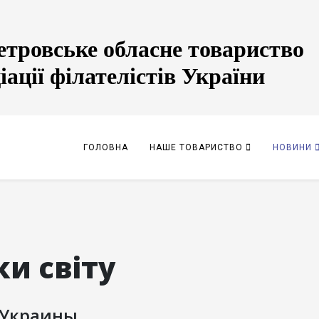
етровське обласне товариство
іації філателістів України
ГОЛОВНА
НАШЕ ТОВАРИСТВО
НОВИНИ
и світу
 Украины