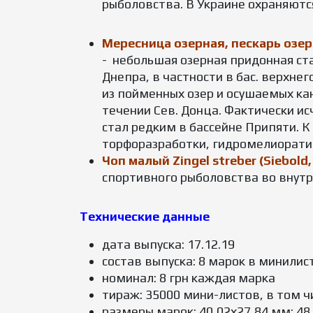
рыболовства. В Украине охраняют
Мересница озерная, пескарь озерны
- небольшая озерная придонная ста
Днепра, в частности в бас. верхнег
из пойменных озер и осушаемых ка
течении Сев. Донца. Фактически ис
стал редким в бассейне Припяти. 
торфоразработки, гидромелиорати
Чоп малый Zingel streber (Siebold,
спортивного рыболовства во внутр
Технические данные
дата выпуска: 17.12.19
состав выпуска: 8 марок в минилис
номинал: 8 грн каждая марка
тираж: 35000 мини-листов, в том 
размеры марок: 40,02х27,84 мм; 48