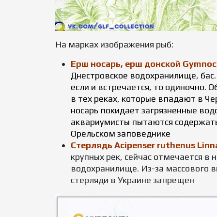
На марках изображения рыб:
Ерш носарь, ерш донской Gymnocep
Днестровское водохранилище, бас. 
если и встречается, то одиночно. 
в тех реках, которые впадают в Че
носарь покидает загрязненные вод
аквариумисты пытаются содержать 
Орельском заповеднике
Стерлядь Acipenser ruthenus Linn
крупных рек, сейчас отмечается в 
водохранилище. Из-за массового в
стерляди в Украине запрещен