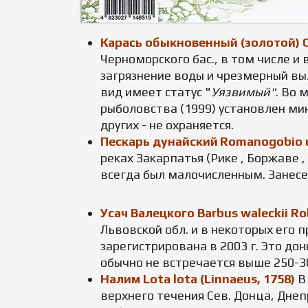
Карась обыкновенный (золотой) Car
Черноморского бас., в том числе и
загрязнение воды и чрезмерный выл
вид имеет статус "
Уязвимый"
. Во 
рыболовства (1999) установлен ми
других - не охраняется.
Пескарь дунайский
Romanogobio 
реках Закарпатья (Рике , Боржаве 
всегда был малочисленным. Занесе
Усач Валецкого Barbus waleckii Rol
Львовской обл. и в некоторых его 
зарегистрирована в 2003 г. Это до
обычно не встречается выше 250-30
Налим Lota lota (Linnaeus, 1758)
В 
верхнего течения Сев. Донца, Дне