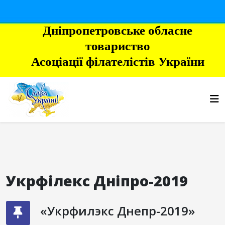
Дніпропетровське обласне
товариство
Асоціації філателістів України
Укрфілекс Дніпро-2019
«Укрфилэкс Днепр-2019»