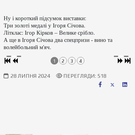
Ну і короткий підсумок виставки:
Три золоті медалі у Ігоря Січова.
Літклас: Ігор Кірков – Велике срібло.
А ще в Ігоря Січова два спецпризи - вино та
волейбольний м'яч.
1
2
3
4
28 ЛИПНЯ 2024
ПЕРЕГЛЯДИ: 518