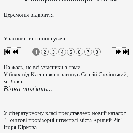
Церемонія відкриття
Учасники та поціновувачі
1
2
3
4
5
6
7
8
На жаль, не всі учасники з нами...
У боях під Клешіївкою загинув Сергій Сухінський,
м. Львів.
Вічна пам'ять...
У літературному класі представлено новий каталог
"Поштові провізорні штемпелі міста Кривий Ріг"
Ігоря Кіркова.