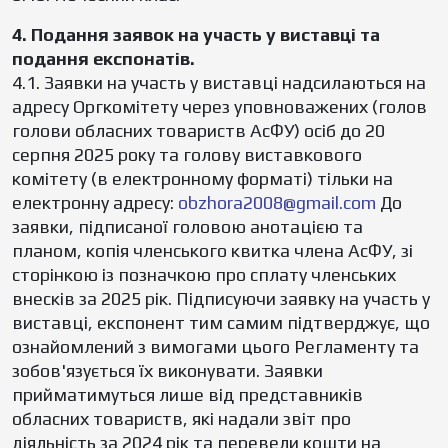
4. Подання заявок на участь у виставці та
подання експонатів.
4.1. Заявки на участь у виставці надсилаються на
адресу Оргкомітету через уповноважених (голов
голови обласних товариств АсФУ) осіб до 20
серпня 2025 року та голову виставкового
комітету (в електронному форматі) тільки на
електронну адресу:
obzhora2008@gmail.com
До
заявки, підписаної головою анотацією та
планом, копія членського квитка члена АсФУ, зі
сторінкою із позначкою про сплату членських
внесків за 2025 рік. Підписуючи заявку на участь у
виставці, експонент тим самим підтверджує, що
ознайомлений з вимогами цього Регламенту та
зобов'язується їх виконувати. Заявки
прийматимуться лише від представників
обласних товариств, які надали звіт про
діяльність за 2024 рік та перевели кошти на