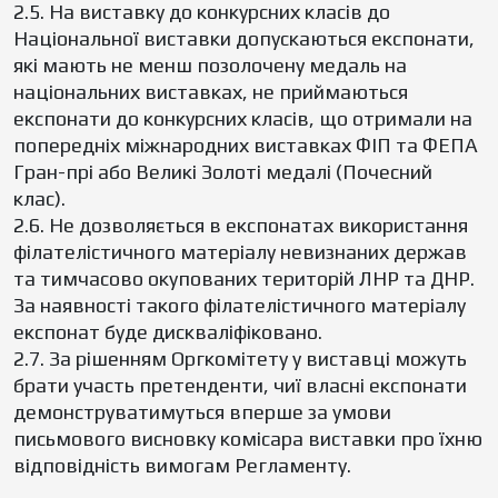
2.5. На виставку до конкурсних класів до
Національної виставки допускаються експонати,
які мають не менш позолочену медаль на
національних виставках, не приймаються
експонати до конкурсних класів, що отримали на
попередніх міжнародних виставках ФІП та ФЕПА
Гран-прі або Великі Золоті медалі (Почесний
клас).
2.6. Не дозволяється в експонатах використання
філателістичного матеріалу невизнаних держав
та тимчасово окупованих територій ЛНР та ДНР.
За наявності такого філателістичного матеріалу
експонат буде дискваліфіковано.
2.7. За рішенням Оргкомітету у виставці можуть
брати участь претенденти, чиї власні експонати
демонструватимуться вперше за умови
письмового висновку комісара виставки про їхню
відповідність вимогам Регламенту.