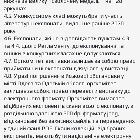
нижче за велику позолочену медаль – на 128
аркушах.
4.5. У конкурсному класі можуть брати участь
літературні експонати, видані не раніше 2020
року.
4.6. Експонати, які не відповідають пунктам 4.3.
та 4.4. цього Регламенту, до експонування та
оцінки в конкурсних класах не допускаються.
4.7. Оргкомітет виставки залишає за собою право
приймати чи ні експонати для участі у виставці.
4.8. У разі погіршення військової обстановки у
місті Одеса та Одеській області оргкомітет
залишає за собою право перевести виставку до
електронного формату. Оргкомітет вимагає з
відібраних експонентів скани всього експонату, з
роздільною здатністю 300 dpi формату jpeg,
відскановані без захисних файлів та переведених
у єдиний файл PDF. Скани колекцій, відібраних
експонатів, мають бути надіслані на електронну