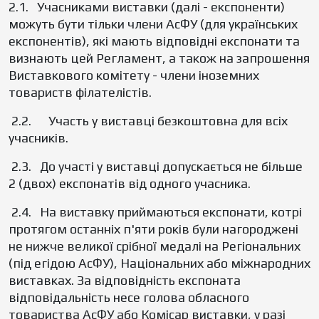
2.1. Учасниками виставки (далі - експоненти)
можуть бути тільки члени АсФУ (для українських
експонентів), які мають відповідні експонати та
визнають цей Регламент, а також на запрошення
Виставкового комітету - члени іноземних
товариств філателістів.
2.2. Участь у виставці безкоштовна для всіх
учасників.
2.3. До участі у виставці допускається не більше
2 (двох) експонатів від одного учасника.
2.4. На виставку приймаються експонати, котрі
протягом останніх п'яти років були нагороджені
не нижче великої срібної медалі на Регіональних
(під егідою АсФУ), Національних або міжнародних
виставках. За відповідність експоната
відповідальність несе голова обласного
товариства АсФУ або Комісар виставки, у разі