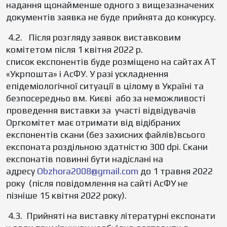
надання щонайменше одного з вищезазначених
документів заявка не буде прийнята до конкурсу.
4.2. Після розгляду заявок виставковим
комітетом після 1 квітня 2022 р.
список експонентів буде розміщено на сайтах АТ
«Укрпошта» і АсФУ. У разі ускладнення
епідеміологічної ситуації в цілому в Україні та
безпосередньо вм. Києві або за неможливості
проведення виставки за участі відвідувачів
Оргкомітет має отримати від відібраних
експонентів скани (без захисних файлів)всього
експоната роздільною здатністю 300 dpi. Скани
експонатів повинні бути надіслані на
адресу
Obzhora2008@gmail.com
до 1 травня 2022
року (після повідомлення на сайті АсФУ не
пізніше 15 квітня 2022 року).
4.3. Прийняті на виставку літературні експонати