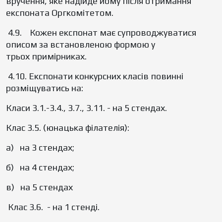
вручення, яке надійде йому після отримання
експоната Оргкомітетом.
4.9. Кожен експонат має супроводжуватися
описом за встановленою формою у
трьох примірниках.
4.10. Експонати конкурсних класів повинні
розміщуватись на:
Класи 3.1.-3.4., 3.7., 3.11. - на 5 стендах.
Клас 3.5. (юнацька філателія):
а) на 3 стендах;
б) на 4 стендах;
в) на 5 стендах
Клас 3.6. - на 1 стенді.