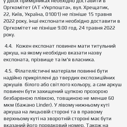
у двох примірниках необхідно доставити в
Оргкомітет (АТ «Укрпошта», вул. Хрещатик,
22, Київ, Україна, 01001) не пізніше 15 травня
2022 року, iнші експонати необхідно доставити в
Оргкомітет не пізніше 9.00 год. 24 травня 2022
року.
4.4. Кожен експонат повинен мати титульний
аркуш, на якому необхідно вказати назву
експоната, прізвище та ім'я власника.
4.5. Філателістичні матеріали повинні бути
надійно прикріплені до твердих експозиційних
аркушів білого або світлого кольору, а сам аркуш
повинен бути захищений цупкою прозорою
безбарвною плівкою, товщиною не менше 60
мкм (бажано Linder). У лівому нижньому куті
аркуша на лицьовій стороні та в правому
верхньому куті на зворотній стороні має бути
вказаний його порядковий номер. Також на