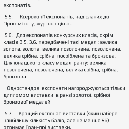
експонатів.
5.5. Ксерокопії експонатів, надісланих до
Оргкомітету, журі не оцінює.
5.6. Для експонатів конкурсних класів, окрім
класів 3.5, 3.6. передбачені такі медалі: велика
золота, золота, велика позолочена, позолочена,
велика срібна, срібна, посріблена та бронзова.
Для юнацького класу медалі рангу: велика
позолочена, позолочена, велика срібна, срібна,
бронзова.
Одностендові експонати нагороджуються тільки
дипломом виставки в ранзі золотої, срібної i
бронзової медалей.
5.7. Кращий експонат виставки (який набере
найбільшу кількість балів, але не менше 96)
отримає Гран-прі виставки.