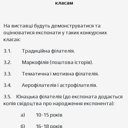
класам
На виставці будуть демонструватися та
оцінюватися експонати у таких конкурсних
класах:
3.1. Традиційна філателія.
3.2. Маркофілія (поштова історія).
3.3. Тематична і мотивна філателія.
3.4. Аерофілателія і астрофілателія.
3.5. Юнацька філателія (до експоната додається
копія свідоцтва про народження експонента):
а) 10-15 років
б) 16-18 років