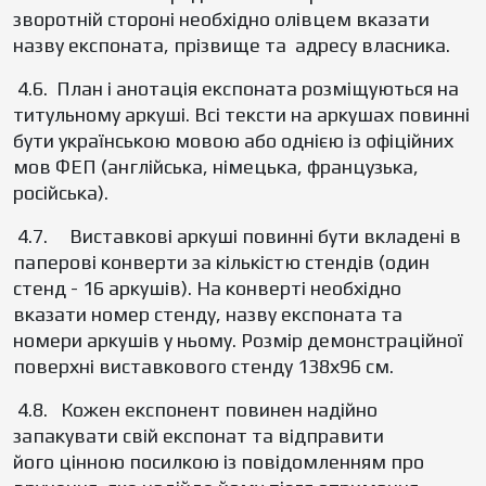
зворотній стороні необхідно олівцем вказати
назву експоната, прізвище та адресу власника.
4.6. План і анотація експоната розміщуються на
титульному аркуші. Всі тексти на аркушах повинні
бути українською мовою або однією із офіційних
мов ФЕП (англійська, німецька, французька,
російська).
4.7. Виставкові аркуші повинні бути вкладені в
паперові конверти за кількістю стендів (один
стенд - 16 аркушів). На конверті необхідно
вказати номер стенду, назву експоната та
номери аркушів у ньому. Розмір демонстраційної
поверхні виставкового стенду 138х96 см.
4.8. Кожен експонент повинен надійно
запакувати свій експонат та відправити
його цінною посилкою із повідомленням про