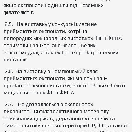
якщо експонати надійшли від іноземних
філателістів.
2.5. На виставку у конкурсні класи не
приймаються експонати, котрі на
попередніх міжнародних виставках ФІП і ФЕПА
отримали Гран-прі або Золотi, Великі
Золоті медалі, а також Гран-прі Національних
виставок.
2.6. На виставку в чемпіонський клас
приймаються експонати, якi мають Гран-
прі Національної виставки, Золоті і Великі Золоті
медалі виставок ФІП і ФЕПА.
2.7. Не дозволяється в експонатах
використання філателістичного матеріалу
невизнаних держав, державних утворень та
тимчасово окупованих територій ОРДЛО, а також