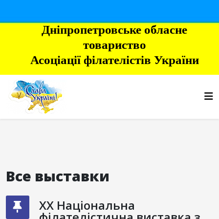
Дніпропетровське обласне
товариство
Асоціації філателістів України
Все выставки
XX Національна
філателістична виставка з