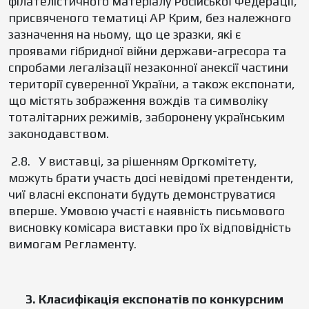
філателістичного матеріалу Російської Федерації,
присвяченого тематиці АР Крим, без належного
зазначення на ньому, що це зразки, які є
проявами гібридної війни держави-агресора та
спробами легалізації незаконної анексії частини
території суверенної України, а також експонати,
що містять зображення вождів та символіку
тоталітарних режимів, заборонену українським
законодавством.
2.8. У виставці, за рішенням Оргкомітету,
можуть брати участь досі невідомі претенденти,
чиї власні експонати будуть демонструватися
вперше. Умовою участі є наявність письмового
висновку комісара виставки про їх відповідність
вимогам Регламенту.
3. Класифікація експонатів по конкурсним